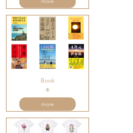
more
Book
本
more