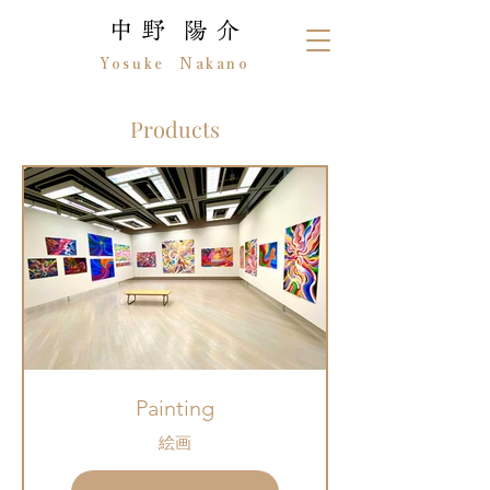
中 野 陽 介
Yosuke Nakano
Products
Painting
絵画