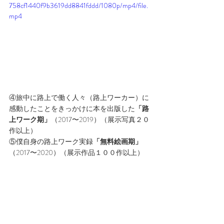
758cf1440f9b3619dd8841fddd/1080p/mp4/file.
mp4
④旅中に路上で働く人々（路上ワーカー）に
感動したことをきっかけに本を出版した
「路
上ワーク期」
（2017〜2019）（展示写真２０
作以上）　
⑤僕自身の路上ワーク実録
「無料絵画期」
（2017〜2020）（展示作品１００作以上）