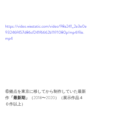
https://video.wixstatic.com/video/98a241_2e3e0e
93246f457d86cf241f6662b11f/1080p/mp4/file.
mp4
⑥拠点を東京に移してから制作していた最新
作
「最新期」
（2018〜2020）（展示作品４
０作以上）