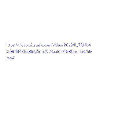
https://video.wixstatic.com/video/98a241_7fd4b4
058f4d436e8fe96657924aaf6e/1080p/mp4/file
.mp4