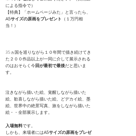
による指令で）
【特典】「ホームページみた」と言ったら、
A5サイズの原画をプレゼント
（１万円相
当！）
35ヵ国を巡りながら１０年間で描き続けてき
た２００作品以上が一同に介して展示される
のはおそらく今
回が最初で最後
だと思いま
す。
泣きながら描いた絵、覚醒しながら描いた
絵、歓喜しながら描いた絵、どデカイ絵、墨
絵、世界中の絶景写真、旅をしながら描いた
絵・・全部展示します。
入場無料
です。
しかも、来場者には
A5サイズの原画をプレゼ