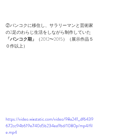
​②バンコクに移住し、サラリーマンと芸術家
の2足のわらじ生活をしながら制作していた
「バンコク期」
（2012〜2015）（展示作品５
０作以上）
https://video.wixstatic.com/video/98a241_df6439
672cc94b619e740d5b234ea9bd/1080p/mp4/fil
e.mp4