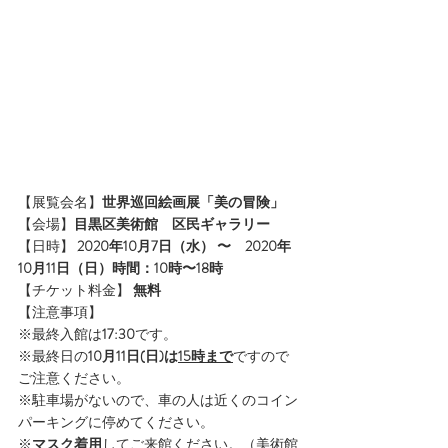
【展覧会名】
世界巡回絵画展「美の冒険」
【会場】
目黒区美術館　区民ギャラリー
【日時】 
2020年10月7日（水） 〜　2020年
10月11日（日）時間：10時〜18時
【チケット料金】 
無料
【注意事項】 
※最終入館は
17:30
です。
※最終日の
10月11日(日)は
15時まで
ですので
ご注意ください。
※駐車場がないので、車の人は近くのコイン
パーキングに停めてください。
※
マスク着用
してご来館ください。（美術館