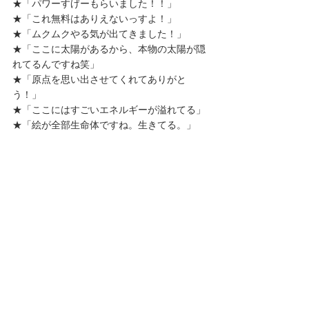
★「パワーすげーもらいました！！」
★「これ無料はありえないっすよ！」
★「ムクムクやる気が出てきました！」
★「ここに太陽があるから、本物の太陽が隠
れてるんですね笑」
★「原点を思い出させてくれてありがと
う！」
★「ここにはすごいエネルギーが溢れてる」
★「絵が全部生命体ですね。生きてる。」
★「心臓を感じました」
★「ここは元気玉ですね！」
などなど。絵もたくさん売れて好調です。あ
りがたいことです。
【展覧会テーマ「太陽をつくる」】
入場無料とは思えないほどのボリュームです
が、コロナのこんな時なので、