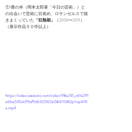
①1冊の本（岡本太郎著「今日の芸術」）と
の出会いで芸術に目覚め、ロサンゼルスで描
きまくっていた
「狂熱期」
（2006〜2011）
（展示作品５０作以上）
https://video.wixstatic.com/video/98a241_c61a291
e66a045dc99af9d630062e084/1080p/mp4/fil
e.mp4