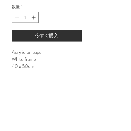
格
数量
*
今すぐ購入
Acrylic on paper
White frame
40 x 50cm
Shipping costs:
JAPAN: ¥15000
ASIA/EU: ¥25000
US/World: ¥35000