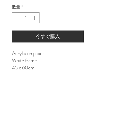
格
数量
*
今すぐ購入
Acrylic on paper
White frame
45 x 60cm
Shipping costs:
JAPAN: ¥15000
ASIA/EU: ¥25000
US/World: ¥35000