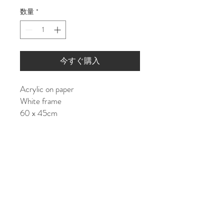
格
数量
*
今すぐ購入
Acrylic on paper
White frame
60 x 45cm
Shipping costs:
JAPAN: ¥15000
ASIA/EU: ¥25000
US/World: ¥35000