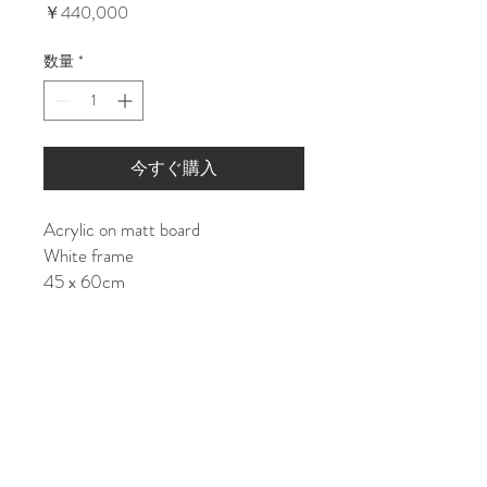
価
￥440,000
格
数量
*
今すぐ購入
Acrylic on matt board
White frame
45 x 60cm
Shipping costs:
JAPAN: ¥15000
ASIA/EU: ¥25000
US/World: ¥35000